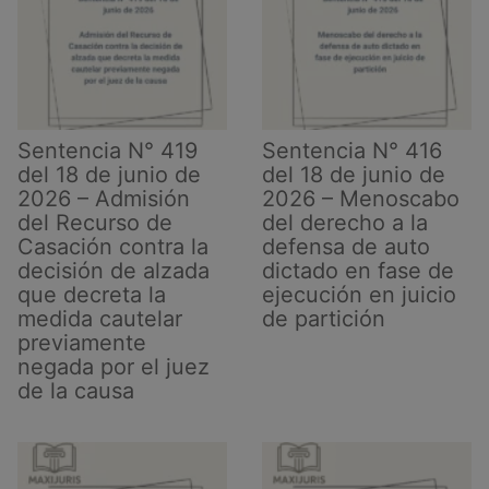
Procedencia
de
medidas
cautelares
en
juicios
Sentencia N° 419
Sentencia N° 416
por
del 18 de junio de
del 18 de junio de
reconocimiento
2026 – Admisión
2026 – Menoscabo
de
del Recurso de
del derecho a la
unión
Casación contra la
defensa de auto
estable
decisión de alzada
dictado en fase de
que decreta la
ejecución en juicio
de
medida cautelar
de partición
hecho
previamente
negada por el juez
de la causa