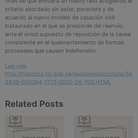
fines de que emitiera un nuevo fallo acogiendo el
criterio abordado sin estar, pareciera y de
acuerdo al nuevo modelo de casación civil
instaurado en el que se prescinde del reenvío,
ante el único supuesto de reposición de la causa
consistente en el quebrantamiento de formas
procesales que causen indefensión.
:
Leer más
Sentencia
http://historico.tsj.gob.ve/decisiones/scc/julio/34
N°384
5439-000384-1725-2025-24-703.HTML
del
1°
Related Posts
de
julio
de
2025
–