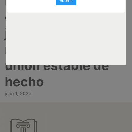
medidas
cautelares en
juicios por
reconocimiento de
unión estable de
hecho
julio 1, 2025