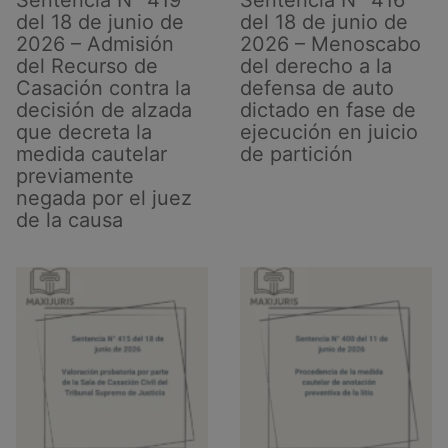
falsa
del 18 de junio de
del 18 de junio de
en
2026 – Admisión
2026 – Menoscabo
su
del Recurso de
del derecho a la
tercera
Casación contra la
defensa de auto
modalidad
decisión de alzada
dictado en fase de
que decreta la
ejecución en juicio
medida cautelar
de partición
previamente
negada por el juez
de la causa