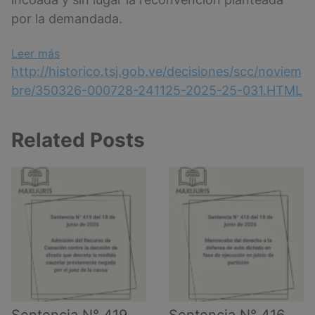
por la demandada.
:
Leer más
Sentencia
http://historico.tsj.gob.ve/decisiones/scc/noviem
N°
bre/350326-000728-241125-2025-25-031.HTML
728
del
Related Posts
24
de
noviembre
de
2025
–
Configuración
del
vicio
de
suposición
Sentencia N° 419
Sentencia N° 416