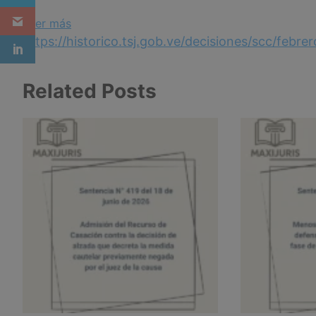
:
Leer más
Sentencia
https://historico.tsj.gob.ve/decisiones/scc/f
N°
48
Related Posts
del
24
de
febrero
de
2026
–
Carácter
de
orden
público
de
la
capacidad