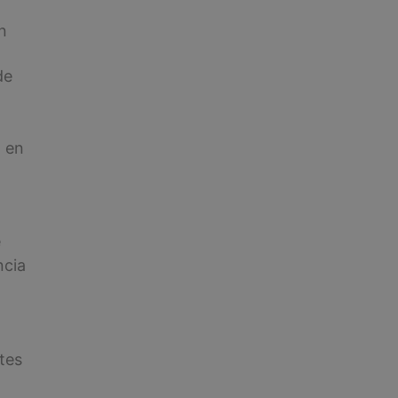
n
de
a en
e
ncia
tes