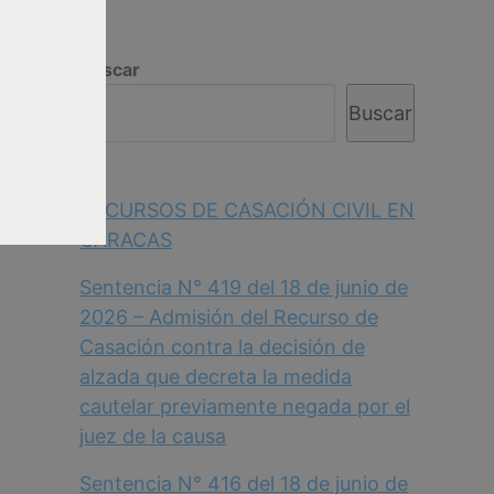
Buscar
Buscar
RECURSOS DE CASACIÓN CIVIL EN
CARACAS
Sentencia N° 419 del 18 de junio de
2026 – Admisión del Recurso de
Casación contra la decisión de
alzada que decreta la medida
cautelar previamente negada por el
juez de la causa
Sentencia N° 416 del 18 de junio de