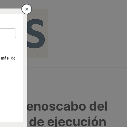
26 – Menoscabo del
 fase de ejecución