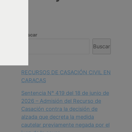
Buscar
Buscar
RECURSOS DE CASACIÓN CIVIL EN
CARACAS
Sentencia N° 419 del 18 de junio de
2026 – Admisión del Recurso de
Casación contra la decisión de
alzada que decreta la medida
cautelar previamente negada por el