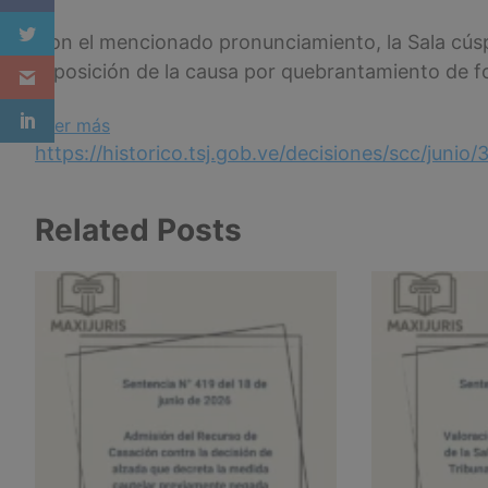
Con el mencionado pronunciamiento, la Sala cúspid
reposición de la causa por quebrantamiento de f
:
Leer más
Sentencia
https://historico.tsj.gob.ve/decisiones/scc/j
N°
416
Related Posts
del
18
de
junio
de
2026
–
Menoscabo
del
derecho