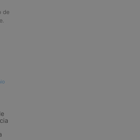
o de
e.
de
cia
a