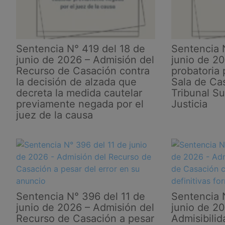
a
la
defensa
de
Sentencia N° 419 del 18 de
Sentencia 
auto
junio de 2026 – Admisión del
junio de 20
dictado
Recurso de Casación contra
probatoria 
en
la decisión de alzada que
Sala de Cas
fase
decreta la medida cautelar
Tribunal S
de
previamente negada por el
Justicia
ejecución
juez de la causa
en
juicio
de
partición
Sentencia N° 396 del 11 de
Sentencia 
junio de 2026 – Admisión del
junio de 2
Recurso de Casación a pesar
Admisibili