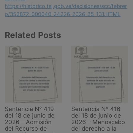
Sentencia
https://historico.tsj.gob.ve/decisiones/scc/febrer
N°
o/352872-000040-24226-2026-25-131.HTML
40
del
Related Posts
24
de
febrero
de
2026
–
Caducidad
de
la
acción
por
Sentencia N° 419
Sentencia N° 416
Nulidad
del 18 de junio de
del 18 de junio de
de
2026 – Admisión
2026 – Menoscabo
Acta
del Recurso de
del derecho a la