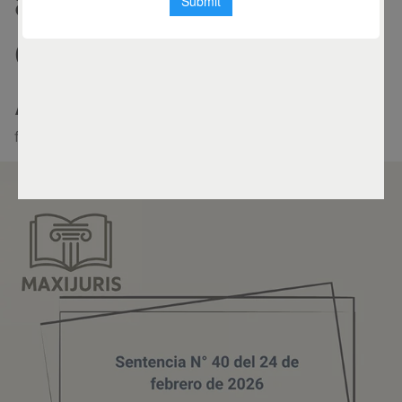
acción por Nulidad
de Acta de
Asamblea
febrero 24, 2026