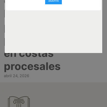
el cobro de sus
honorarios
profesionales a la
parte condenada
en costas
procesales
abril 24, 2026