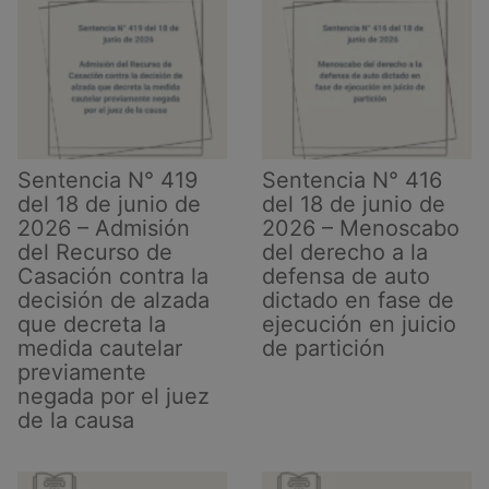
de
2026
–
Legitimidad
del
abogado
para
Sentencia N° 419
Sentencia N° 416
el
del 18 de junio de
del 18 de junio de
cobro
2026 – Admisión
2026 – Menoscabo
de
del Recurso de
del derecho a la
sus
Casación contra la
defensa de auto
honorarios
decisión de alzada
dictado en fase de
que decreta la
ejecución en juicio
profesionales
medida cautelar
de partición
a
previamente
la
negada por el juez
parte
de la causa
condenada
en
costas