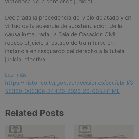
victoriosa de la contienda judicial.
Declarada la procedencia del vicio delatado y en
virtud de la ausencia de substanciación de la
causa instaurada, la Sala de Casación Civil
repuso el juicio al estado de tramitarse en
instancia en resguardo del derecho a la tutela
judicial efectiva.
:
Leer más
Sentencia
https://historico.tsj.gob.ve/decisiones/scc/abril/3
N°
55360-000306-24426-2026-26-065.HTML
306
Related Posts
del
24
de
abril