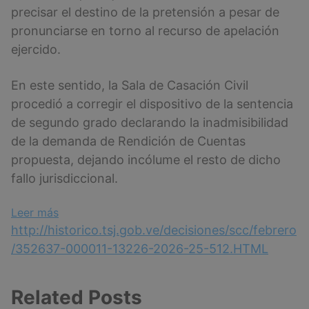
precisar el destino de la pretensión a pesar de
pronunciarse en torno al recurso de apelación
ejercido.
En este sentido, la Sala de Casación Civil
procedió a corregir el dispositivo de la sentencia
de segundo grado declarando la inadmisibilidad
de la demanda de Rendición de Cuentas
propuesta, dejando incólume el resto de dicho
fallo jurisdiccional.
:
Leer más
Sentencia
http://historico.tsj.gob.ve/decisiones/scc/febrero
N°
/352637-000011-13226-2026-25-512.HTML
11
del
Related Posts
13