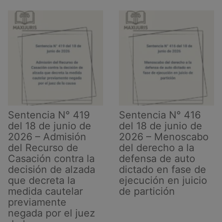
de
febrero
de
2026
–
Configuración
del
vicio
de
Indeterminación
Sentencia N° 419
Sentencia N° 416
Objetiva
del 18 de junio de
del 18 de junio de
2026 – Admisión
2026 – Menoscabo
del Recurso de
del derecho a la
Casación contra la
defensa de auto
decisión de alzada
dictado en fase de
que decreta la
ejecución en juicio
medida cautelar
de partición
previamente
negada por el juez