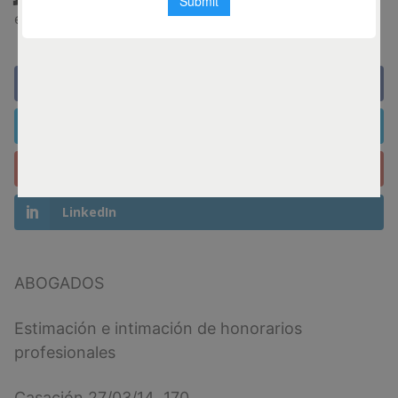
enero 9, 2025
Facebook
Twitter
Gmail
LinkedIn
ABOGADOS
Estimación e intimación de honorarios
profesionales
Casación 27/03/14 170