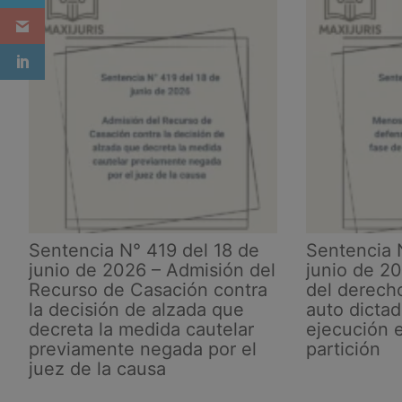
la
Sala
de
Casación
Civil
del
Tribunal
Supremo
de
Justicia
Sentencia N° 419 del 18 de
Sentencia 
junio de 2026 – Admisión del
junio de 2
Recurso de Casación contra
del derech
la decisión de alzada que
auto dicta
decreta la medida cautelar
ejecución e
previamente negada por el
partición
juez de la causa