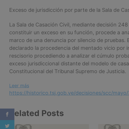
Exceso de jurisdicción por parte de la Sala de Ca
La Sala de Casación Civil, mediante decisión 248
constituir un exceso en su función, procede a ana
marco de una denuncia por silencio de pruebas. E
declarado la procedencia del mentado vicio por in
rescisorio procediendo a analizar el cúmulo prob
exceso jurisdiccional distante del modelo de casac
Constitucional del Tribunal Supremo de Justicia.
:
Leer más
Exceso
https://historico.tsj.gob.ve/decisiones/scc/
de
jurisdicción
Related Posts
por
parte
de