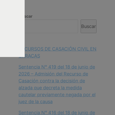
Buscar
Buscar
RECURSOS DE CASACIÓN CIVIL EN
CARACAS
Sentencia N° 419 del 18 de junio de
2026 – Admisión del Recurso de
Casación contra la decisión de
alzada que decreta la medida
cautelar previamente negada por el
juez de la causa
Sentencia N° 416 del 18 de junio de