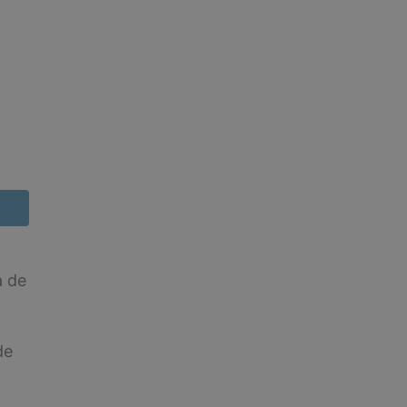
a de
de