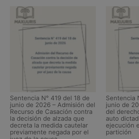
11
de
junio
de
2026
–
Procedencia
de
la
medida
cautelar
de
anotación
Sentencia N° 419 del 18 de
Sentencia 
preventiva
junio de 2026 – Admisión del
junio de 2
de
Recurso de Casación contra
del derech
la
la decisión de alzada que
auto dicta
litis
decreta la medida cautelar
ejecución e
previamente negada por el
partición