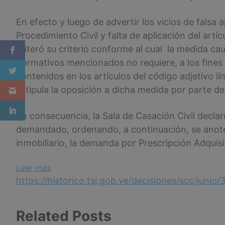
En efecto y luego de advertir los vicios de falsa 
Procedimiento Civil y falta de aplicación del artí
reiteró su criterio conforme al cual la medida ca
normativos mencionados no requiere, a los fines
contenidos en los artículos del código adjetivo l
estipula la oposición a dicha medida por parte de
En consecuencia, la Sala de Casación Civil decla
demandado, ordenando, a continuación, se anote 
inmobiliario, la demanda por Prescripción Adquisi
:
Leer más
Sentencia
https://historico.tsj.gob.ve/decisiones/scc/j
N°
400
Related Posts
del