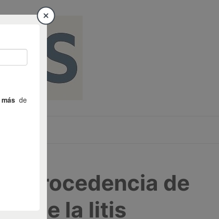
6 – Procedencia de
a de la litis