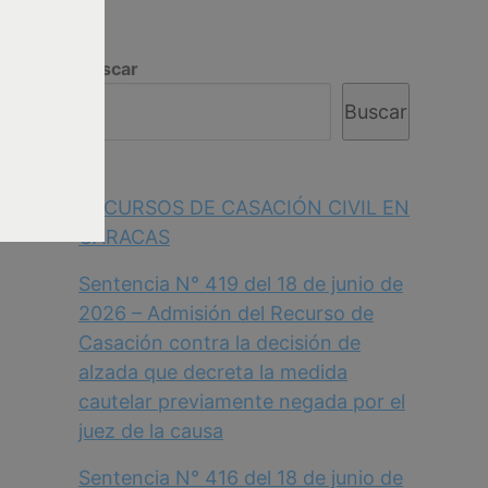
Buscar
Buscar
RECURSOS DE CASACIÓN CIVIL EN
CARACAS
Sentencia N° 419 del 18 de junio de
2026 – Admisión del Recurso de
Casación contra la decisión de
alzada que decreta la medida
cautelar previamente negada por el
juez de la causa
Sentencia N° 416 del 18 de junio de